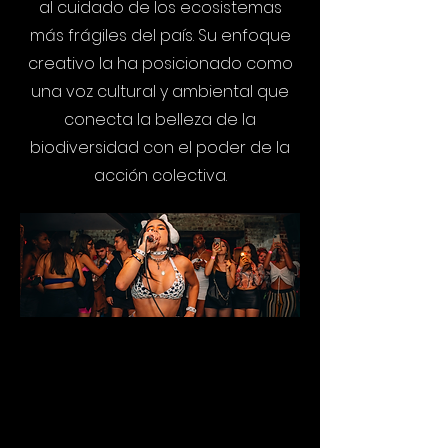
al cuidado de los ecosistemas
más frágiles del país. Su enfoque
creativo la ha posicionado como
una voz cultural y ambiental que
conecta la belleza de la
biodiversidad con el poder de la
acción colectiva.