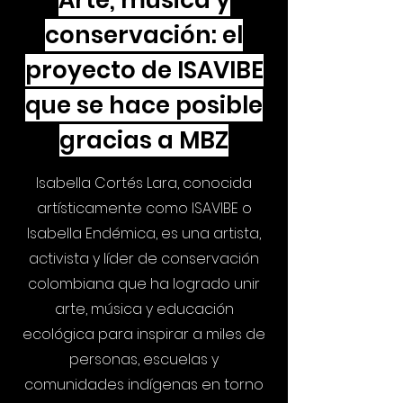
Arte, música y
conservación: el
proyecto de ISAVIBE
que se hace posible
gracias a MBZ
Isabella Cortés Lara, conocida
artísticamente como ISAVIBE o
Isabella Endémica, es una artista,
activista y líder de conservación
colombiana que ha logrado unir
arte, música y educación
ecológica para inspirar a miles de
personas, escuelas y
comunidades indígenas en torno