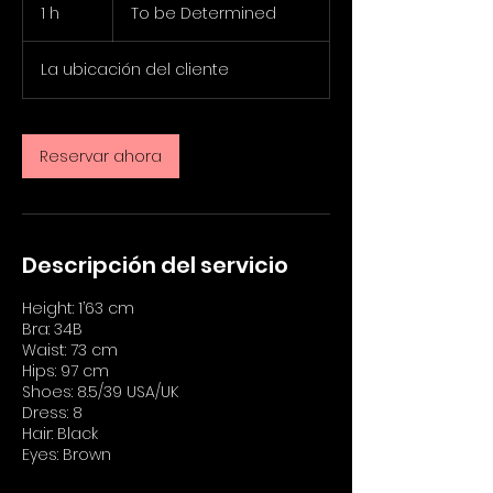
be
1 h
1
To be Determined
Determined
La ubicación del cliente
Reservar ahora
Descripción del servicio
Height: 1’63 cm
Bra: 34B
Waist: 73 cm
Hips: 97 cm
Shoes: 8.5/39 USA/UK
Dress: 8
Hair: Black
Eyes: Brown